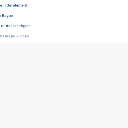
e (littéralement)
im Rayan
 toutes les règles
s les jeux vidéo
us choquant de Rockstar ? - Le scandale BULLY
e plus moche de Steam
du RÊVE tourne au CAUCHEMAR
pendant 8 heures
it… à tort
umiliés par un jeu vidéo
ire - Final Fantasy 8
ti un empire - Age of Empires