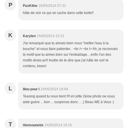
P
PasKline
26/05/2014 07:31
hâte de voir ce qui se cache dans cette boite!!
K
Karylen
25/05/2014 15:22
J'ai remarqué que tu aimais bien nous "mettre l'eau à la
bouche" et nous faire patienter... <br /> <br /> Ah, je reconnais
le motif que tu aimes bien sur l'emballage... enfin l'un des
motifs dirais-je!!! Inutile de te dire que j'ai hâte de voir le
contenu, bises!
L
lilou pour l
24/05/2014 19:48
Teasing quand tu nous tient !!!! et cette 2ème photo ne nous
aide guère ... bon ... suspense donc ... ;) Beau WE à Vous :)
T
titemounette
24/05/2014 19:15